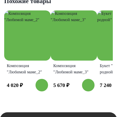
Похожие товары
Композиция
Композиция
Букет "Д
"Любимой маме_2"
"Любимой маме_3"
родной"
4 020
₽
5 670
₽
7 240
₽