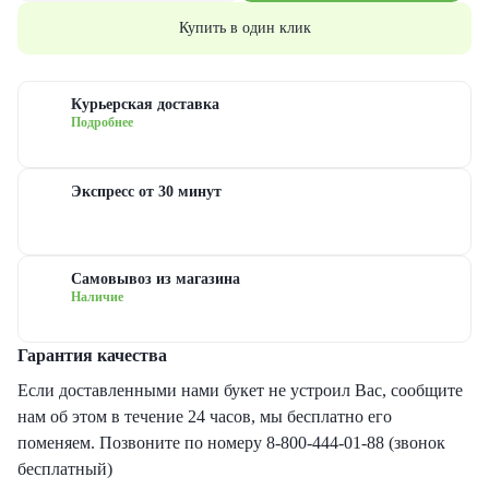
еты с гипсофилами
уальная флористика
руге
з
Купить в один клик
еты с гвоздиками
дание
ые
Курьерская доставка
Подробнее
еты с лилиями
евраля
довые
Экспресс от 30 минут
еты с хризантемами
иска
сные
еты с ирисами
ь матери
овые
Самовывоз из магазина
Наличие
еты с пионами
ь рождения
товые
Гарантия качества
рные букеты
ый год
новидные
Если доставленными нами букет не устроил Вас, сообщите
нам об этом в течение 24 часов, мы бесплатно его
еты с герберами
дьба
поменяем. Позвоните по номеру 8-800-444-01-88 (звонок
бесплатный)