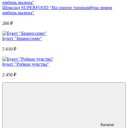
Шоколад SUPERFOOD "На сиропе топинамбура лимон
имбирь малина"
200
₽
Букет "Брависсимо"
5 610
₽
Букет "Робкие чувства"
2 450
₽
Каталог