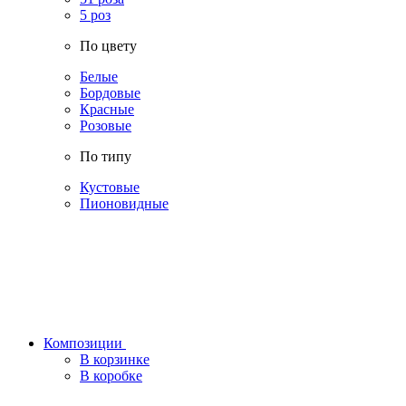
5 роз
По цвету
Белые
Бордовые
Красные
Розовые
По типу
Кустовые
Пионовидные
Композиции
В корзинке
В коробке