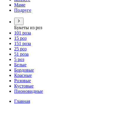
Маме
Подруге
Букеты из роз
101 роза
15 роз
151 роза
25 роз
51 роза
5 роз
Белые
Бордовые
Красные
Розовые
Кустовые
Пионовидные
Главная