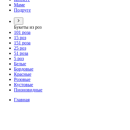
Маме
Подруге
Букеты из роз
101 роза
15 роз
151 роза
25 роз
51 роза
5 роз
Белые
Бордовые
Красные
Розовые
Кустовые
Пионовидные
Главная