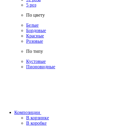
5 роз
По цвету
Белые
Бордовые
Красные
Розовые
По типу
Кустовые
Пионовидные
Композиции
В корзинке
В коробке