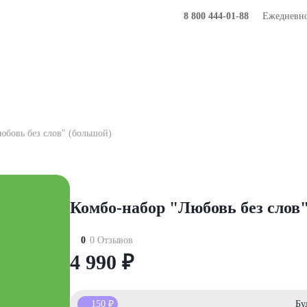
8 800 444-01-88
Ежедневно 
Букеты
Композиции
Подарки
юбовь без слов" (большой)
Комбо-набор "Любовь без слов
0
0 Отзывов
4 990
₽
150
₽
Бу