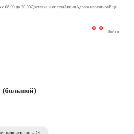
с 08:00 до 20:00
Доставка и оплата
Акции
Адреса магазинов
Ещё
0
0
Повод
Салюты
Кому
Войти
" (большой)
дет начислено по UDS