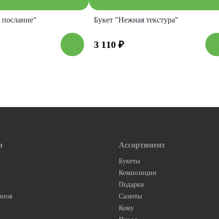
 послание"
Букет "Нежная текстура"
3 110
₽
и
Ассортимент
Букеты
Композиции
Подарки
инов
Салюты
Кому