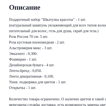
еты с лизиантусами
Описание
ты с гортензией
Подарочный набор "Шкатулка красоты" - 1 шт.
(натуральный шампунь увлажняющий для всех типов волос
еты с тюльпанами
питательный для волос, гель для душа, скраб для тела.)
Роза Россия 70 см- 5 шт.
Роза кустовая пионовидная - 2 шт.
Альстромерия микс - 3 шт.
Эвкалипт - 0,300.
Фоамиран - 1 шт.
Дизайнерская бумага - 4 шт.
Лента-бренд - 0,050.
Лента декоративная - 0,100.
Унив. подкормка для цветов - 1 шт.
Открытка - 1 шт.
Количество товара ограничено. О наличии цветов в такой 
менеджера службы доставки. есть возможность замены цве