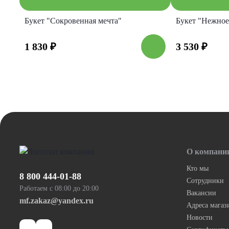
Букет "Сокровенная мечта"
Букет "Нежное
1 830
₽
3 530
₽
О компани
Кто мы
8 800 444-01-88
Сотрудники
Работаем с 08:00 до 20:00
Вакансии
mf.zakaz@yandex.ru
Адреса магаз
Новости