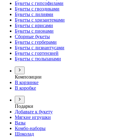
Букеты с гипсофилами
Букеты с гвоздиками
Букеты с лилиями
Букеты с хризантемами
Букеты с ирисами
Букеты с пионами
Сборные букеты
Букеты с герберами
Букеты с лизиантусами
Букеты с гортензией
Букеты с тюльпанами
Композиции
В корзинке
В коробке
Подарки
Добавьте к букету
Мягкие игрушки
Вазы
Комбо-наборы
Шоколад