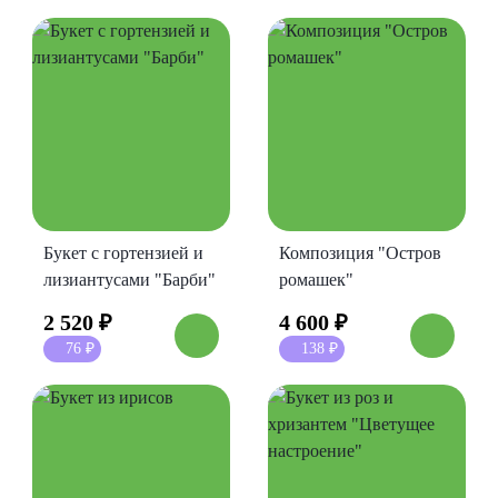
еты с лизиантусами
ты с гортензией
еты с тюльпанами
Букет с гортензией и
Композиция "Остров
лизиантусами "Барби"
ромашек"
2 520
₽
4 600
₽
76
₽
138
₽