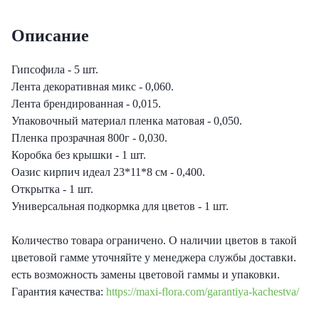
еты с лизиантусами
Описание
ты с гортензией
Гипсофила - 5 шт.
Лента декоративная микс - 0,060.
еты с тюльпанами
Лента брендированная - 0,015.
Упаковочный материал пленка матовая - 0,050.
Пленка прозрачная 800г - 0,030.
Коробка без крышки - 1 шт.
Оазис кирпич идеал 23*11*8 см - 0,400.
Открытка - 1 шт.
Универсальная подкормка для цветов - 1 шт.
Количество товара ограничено. О наличии цветов в такой
цветовой гамме уточняйте у менеджера службы доставки.
есть возможность замены цветовой гаммы и упаковки.
Гарантия качества:
https://maxi-flora.com/garantiya-kachestva/