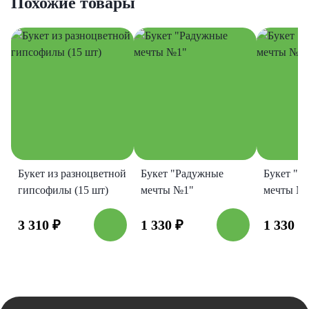
Похожие товары
Букет из разноцветной
Букет "Радужные
Букет "Р
гипсофилы (15 шт)
мечты №1"
мечты № 
3 310
₽
1 330
₽
1 330
₽