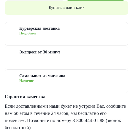
еты с гипсофилами
уальная флористика
руге
з
Купить в один клик
еты с гвоздиками
дание
ые
Курьерская доставка
Подробнее
еты с лилиями
евраля
довые
Экспресс от 30 минут
еты с хризантемами
иска
сные
еты с ирисами
ь матери
овые
Самовывоз из магазина
Наличие
еты с пионами
ь рождения
товые
Гарантия качества
рные букеты
ый год
новидные
Если доставленными нами букет не устроил Вас, сообщите
нам об этом в течение 24 часов, мы бесплатно его
еты с герберами
дьба
поменяем. Позвоните по номеру 8-800-444-01-88 (звонок
бесплатный)