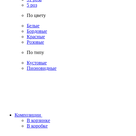
5 роз
По цвету
Белые
Бордовые
Красные
Розовые
По типу
Кустовые
Пионовидные
Композиции
В корзинке
В коробке