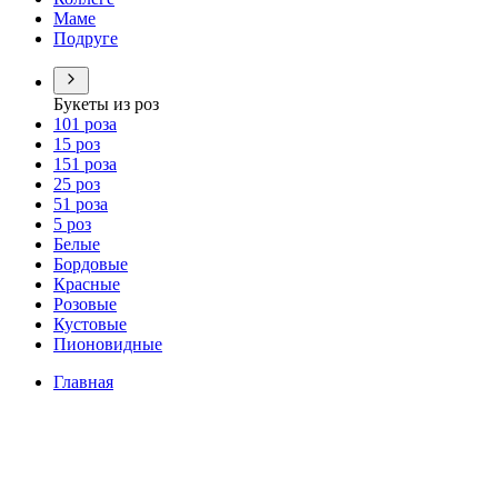
Маме
Подруге
Букеты из роз
101 роза
15 роз
151 роза
25 роз
51 роза
5 роз
Белые
Бордовые
Красные
Розовые
Кустовые
Пионовидные
Главная