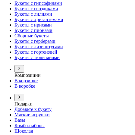
Букеты с гипсофилами
Букеты с гвоздиками
Букеты с лилиями
Букеты с хризантемами
Букеты с ирисами
Букеты с пионами
Сборные букеты
Букеты с герберами
Букеты с лизиантусами
Букеты с гортензией
Букеты с тюльпанами
Композиции
В корзинке
В коробке
Подарки
Добавьте к букету
Мягкие игрушки
Вазы
Комбо-наборы
Шоколад