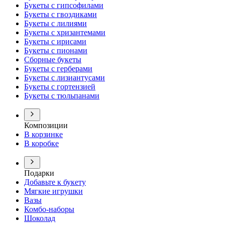
Букеты с гипсофилами
Букеты с гвоздиками
Букеты с лилиями
Букеты с хризантемами
Букеты с ирисами
Букеты с пионами
Сборные букеты
Букеты с герберами
Букеты с лизиантусами
Букеты с гортензией
Букеты с тюльпанами
Композиции
В корзинке
В коробке
Подарки
Добавьте к букету
Мягкие игрушки
Вазы
Комбо-наборы
Шоколад