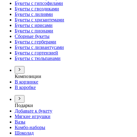
Букеты с гипсофилами
Букеты с гвоздиками
Букеты с лилиями
Букеты с хризантемами
Букеты с ирисами
Букеты с пионами
Сборные букеты
Букеты с герберами
Букеты с лизиантусами
Букеты с гортензией
Букеты с тюльпанами
Композиции
В корзинке
В коробке
Подарки
Добавьте к букету
Мягкие игрушки
Вазы
Комбо-наборы
Шоколад