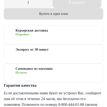
В корзину
еты с гипсофилами
уальная флористика
руге
з
Купить в один клик
еты с гвоздиками
дание
ые
еты с лилиями
евраля
довые
Курьерская доставка
Подробнее
еты с хризантемами
иска
сные
Экспресс от 30 минут
еты с ирисами
ь матери
овые
Самовывоз из магазина
еты с пионами
ь рождения
товые
Наличие
рные букеты
ый год
новидные
Гарантия качества
Если доставленными нами букет не устроил Вас, сообщите
еты с герберами
дьба
нам об этом в течение 24 часов, мы бесплатно его
поменяем. Позвоните по номеру 8-800-444-01-88 (звонок