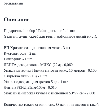
еты с лизиантусами
бесплатный)
ты с гортензией
Описание
еты с тюльпанами
Подарочный набор "Тайна роскоши" - 1 шт.
(гель для душа, скраб для тела, парфюмированный мист).
ВП Хризантема одноголовая микс - 3 шт
Кустовая роза - 2 шт
Гипсофила - 1 шт
ЛЕНТА декоративная МИКС (22м) - 0,060
Упаков.материал Пленка матовая микс, 10 метров - 0,100
Открытка мини (10) - 1 шт
Унив. подкормка для цветов 5 гр - 1 шт
Лента БРЕНД 25мм/100м - 0,010
Упак.Дизайнерская бумага с тиснением 53*77 см - 2,000
Количество товара ограничено. О наличии цветов в такой