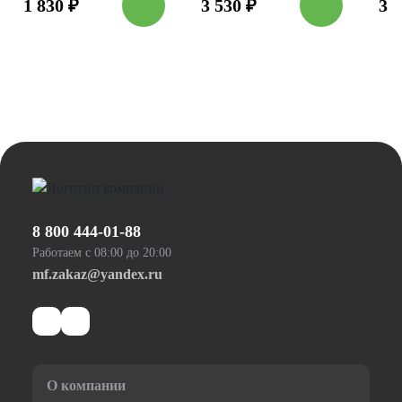
1 830
₽
3 530
₽
3 
8 800 444-01-88
Работаем с 08:00 до 20:00
mf.zakaz@yandex.ru
О компании