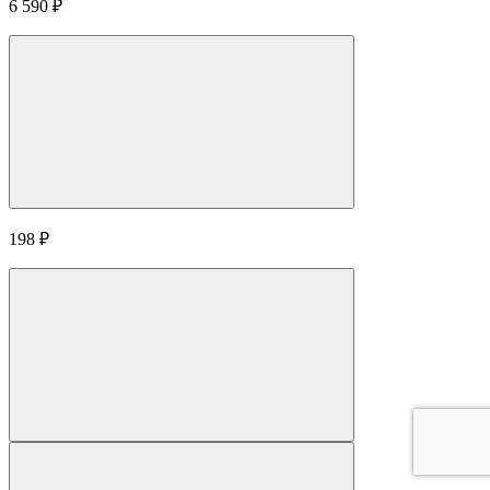
6 590
₽
198
₽