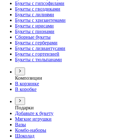
Букеты с гипсофилами
Букеты с гвоздиками
Букеты с лилиями
Букеты с хризантемами
Букеты с ирисами
Букеты с пионами
Сборные букеты
Букеты с герберами
Букеты с лизиантусами
Букеты с гортензией
Букеты с тюльпанами
Композиции
В корзинке
В коробке
Подарки
Добавьте к букету
Мягкие игрушки
Вазы
Комбо-наборы
Шоколад