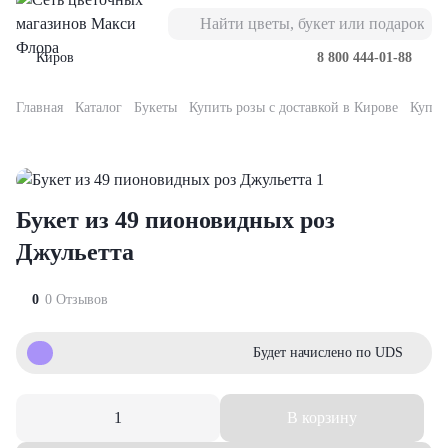
Киров
8 800 444-01-88
Главная
Каталог
Букеты
Купить розы с доставкой в Кирове
Купит
Букеты
Композиции
Подарки
Повод
Кому
Букеты из роз
орские
орзинке
вьте к букету
ь мамы
имой
роза
Букет из 49 пионовидных роз
оробке
кие игрушки
нтября
телю
ты из роз
оз
Джульетта
ты из гвоздик
ы
евраля
ери
роза
0
0 Отзывов
еты из лизиантусов
бо-наборы
рта
леге
оз
Будет начислено по UDS
еты с альстромерией
олад
ускной
е
оза
В корзину