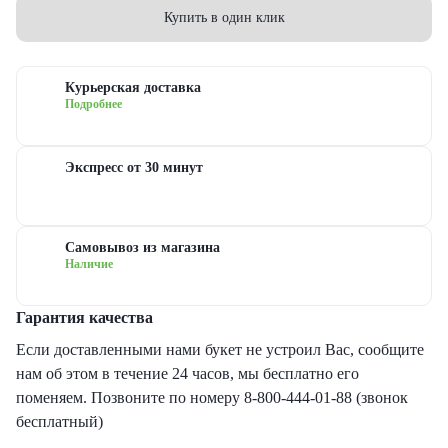
еты с гипсофилами
уальная флористика
руге
з
Купить в один клик
еты с гвоздиками
дание
ые
Курьерская доставка
Подробнее
еты с лилиями
евраля
довые
Экспресс от 30 минут
еты с хризантемами
иска
сные
еты с ирисами
ь матери
овые
Самовывоз из магазина
Наличие
еты с пионами
ь рождения
товые
Гарантия качества
рные букеты
ый год
новидные
Если доставленными нами букет не устроил Вас, сообщите
нам об этом в течение 24 часов, мы бесплатно его
поменяем. Позвоните по номеру 8-800-444-01-88 (звонок
еты с герберами
дьба
бесплатный)