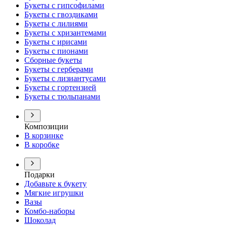
Букеты с гипсофилами
Букеты с гвоздиками
Букеты с лилиями
Букеты с хризантемами
Букеты с ирисами
Букеты с пионами
Сборные букеты
Букеты с герберами
Букеты с лизиантусами
Букеты с гортензией
Букеты с тюльпанами
Композиции
В корзинке
В коробке
Подарки
Добавьте к букету
Мягкие игрушки
Вазы
Комбо-наборы
Шоколад