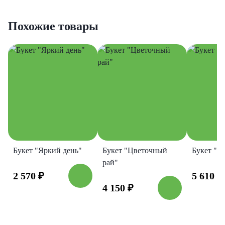
Похожие товары
Букет "Яркий день"
Букет "Цветочный
Букет "Б
рай"
2 570
₽
5 610
₽
4 150
₽