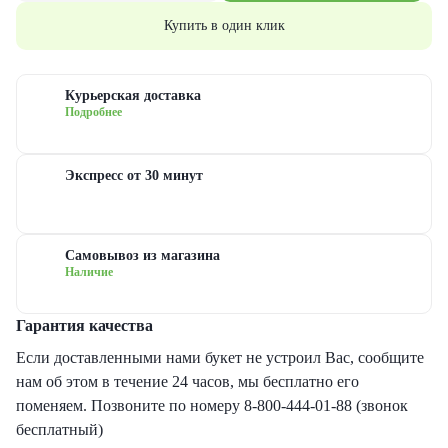
еты с гипсофилами
уальная флористика
руге
з
Купить в один клик
еты с гвоздиками
дание
ые
Курьерская доставка
Подробнее
еты с лилиями
евраля
довые
Экспресс от 30 минут
еты с хризантемами
иска
сные
еты с ирисами
ь матери
овые
Самовывоз из магазина
Наличие
еты с пионами
ь рождения
товые
Гарантия качества
рные букеты
ый год
новидные
Если доставленными нами букет не устроил Вас, сообщите
нам об этом в течение 24 часов, мы бесплатно его
еты с герберами
дьба
поменяем. Позвоните по номеру 8-800-444-01-88 (звонок
бесплатный)