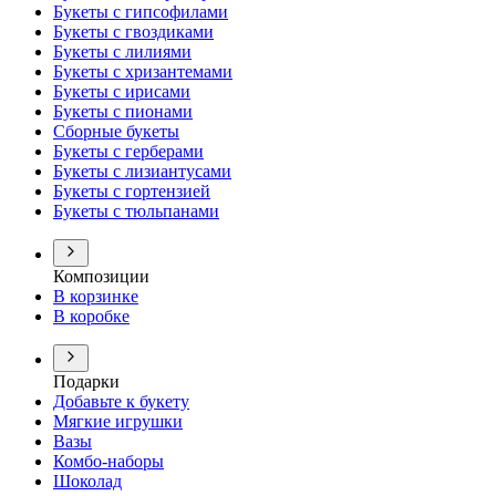
Букеты с гипсофилами
Букеты с гвоздиками
Букеты с лилиями
Букеты с хризантемами
Букеты с ирисами
Букеты с пионами
Сборные букеты
Букеты с герберами
Букеты с лизиантусами
Букеты с гортензией
Букеты с тюльпанами
Композиции
В корзинке
В коробке
Подарки
Добавьте к букету
Мягкие игрушки
Вазы
Комбо-наборы
Шоколад