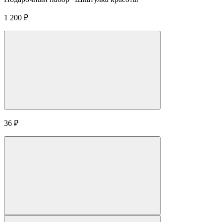
1 200
₽
36
₽