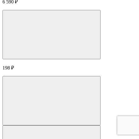
6 590
₽
198
₽