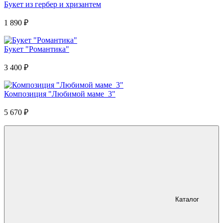
Букет из гербер и хризантем
1 890
₽
Букет "Романтика"
3 400
₽
Композиция "Любимой маме_3"
5 670
₽
Каталог