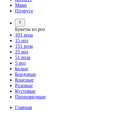
Маме
Подруге
Букеты из роз
101 роза
15 роз
151 роза
25 роз
51 роза
5 роз
Белые
Бордовые
Красные
Розовые
Кустовые
Пионовидные
Главная