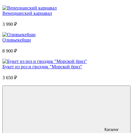
Венецианский карнавал
3 990
₽
Оливьекейшн
8 900
₽
Букет из роз и гвоздик "Морской бриз"
3 650
₽
Каталог