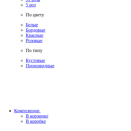
5 роз
По цвету
Белые
Бордовые
Красные
Розовые
По типу
Кустовые
Пионовидные
Композиции
В корзинке
В коробке