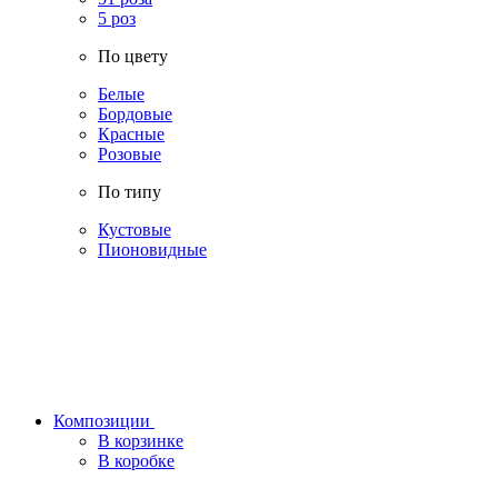
5 роз
По цвету
Белые
Бордовые
Красные
Розовые
По типу
Кустовые
Пионовидные
Композиции
В корзинке
В коробке