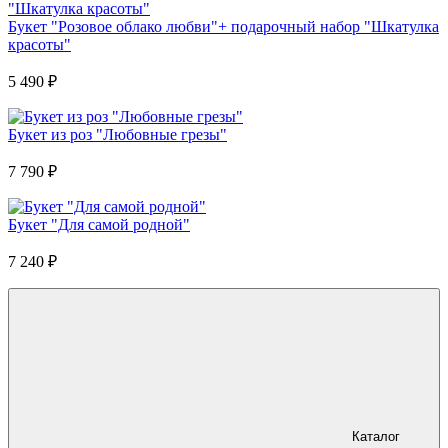
Букет "Розовое облако любви"+ подарочный набор "Шкатулка
красоты"
5 490
₽
Букет из роз "Любовные грезы"
7 790
₽
Букет "Для самой родной"
7 240
₽
Каталог