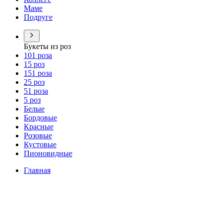
Маме
Подруге
Букеты из роз
101 роза
15 роз
151 роза
25 роз
51 роза
5 роз
Белые
Бордовые
Красные
Розовые
Кустовые
Пионовидные
Главная