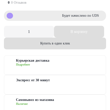
еты с гипсофилами
уальная флористика
руге
0
0 Отзывов
з
Будет начислено по UDS
еты с гвоздиками
дание
ые
еты с лилиями
евраля
довые
В корзину
Купить в один клик
еты с хризантемами
иска
сные
еты с ирисами
ь матери
овые
Курьерская доставка
Подробнее
еты с пионами
ь рождения
товые
Экспресс от 30 минут
рные букеты
ый год
новидные
еты с герберами
дьба
Самовывоз из магазина
Наличие