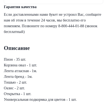
еты с лизиантусами
Гарантия качества
Если доставленными нами букет не устроил Вас, сообщите
ты с гортензией
нам об этом в течение 24 часов, мы бесплатно его
поменяем. Позвоните по номеру 8-800-444-01-88 (звонок
еты с тюльпанами
бесплатный)
Описание
Пион - 35 шт.
Корзина овал - 1 шт.
Лента атласная - 1м.
Лента бренд - 1м.
Тишью - 2 шт.
Оазис - 2 шт.
Открытка - 1 шт.
Универсальная подкормка для цветов - 1 шт.