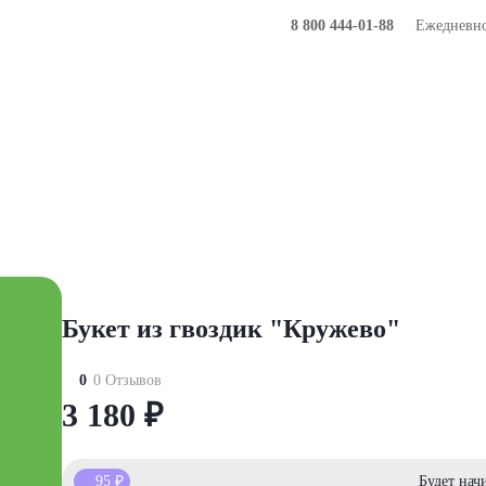
8 800 444-01-88
Ежедневно 
Букеты
Композиции
Подарки
Букет из гвоздик "Кружево"
0
0 Отзывов
3 180
₽
95
₽
Будет нач