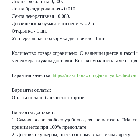
Листья эвкалипта 0,500.
еты с лизиантусами
Лента брендированная - 0,010.
Лента декоративная - 0,080.
ты с гортензией
Дизайнерская бумага с тиснением - 2,5.
Открытка - 1 шт.
Универсальная подкормка для цветов - 1 шт.
еты с тюльпанами
Количество товара ограничено. О наличии цветов в такой 
менеджера службы доставки. Есть возможность замены цв
Гарантия качества:
https://maxi-flora.com/garantiya-kachestva/
Варианты оплаты:
Оплата онлайн банковской картой.
Варианты доставки:
1. Самовывоз из любого удобного для вас магазина "Макси
принимается при 100% предоплате.
2. Доставка курьером, по указанному заказчиком адресу.