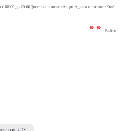
с 08:00 до 20:00
Доставка и оплата
Акции
Адреса магазинов
Ещё
0
0
Повод
Салюты
Кому
Войти
ислено по UDS