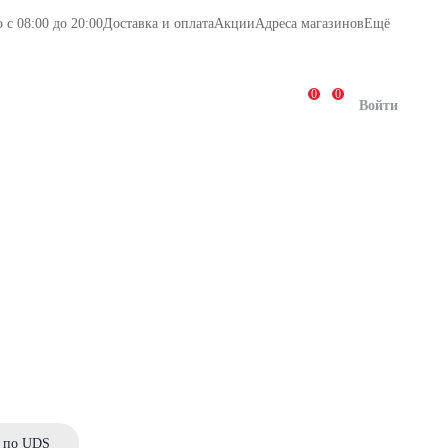
с 08:00 до 20:00
Доставка и оплата
Акции
Адреса магазинов
Ещё
0
0
Повод
Салюты
Кому
Войти
о по UDS