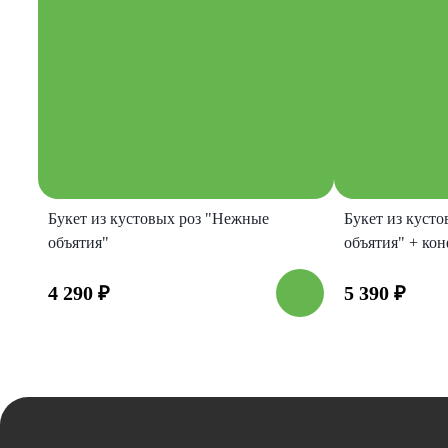
Букет из кустовых роз "Нежные
Букет из куст
объятия"
объятия" + ко
4 290
₽
5 390
₽