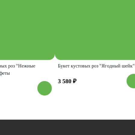
овых роз "Нежные
Букет кустовых роз "Ягодный шейк"
нфеты
3 580
₽