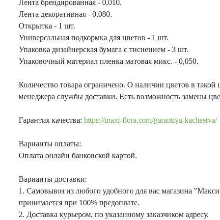
Лента брендированная - 0,010.
еты с лизиантусами
Лента декоративная - 0,080.
Открытка - 1 шт.
ты с гортензией
Универсальная подкормка для цветов - 1 шт.
Упаковка дизайнерская бумага с тиснением - 3 шт.
Упаковочный материал пленка матовая микс. - 0,050.
еты с тюльпанами
Количество товара ограничено. О наличии цветов в такой 
менеджера службы доставки. Есть возможность замены цв
Гарантия качества:
https://maxi-flora.com/garantiya-kachestva/
Варианты оплаты:
Оплата онлайн банковской картой.
Варианты доставки:
1. Самовывоз из любого удобного для вас магазина "Макси
принимается при 100% предоплате.
2. Доставка курьером, по указанному заказчиком адресу.