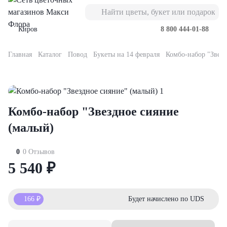
Киров
8 800 444-01-88
Главная
Каталог
Повод
Букеты на 14 февраля
Комбо-набор "Звезд
Букеты
Композиции
Подарки
Повод
Кому
Букеты из роз
орские
орзинке
вьте к букету
ь мамы
имой
роза
Комбо-набор "Звездное сияние"
оробке
кие игрушки
нтября
телю
ты из роз
оз
(малый)
ты из гвоздик
ы
евраля
ери
роза
0
0 Отзывов
5 540
₽
еты из лизиантусов
бо-наборы
рта
леге
оз
166
₽
Будет начислено по UDS
еты с альстромерией
олад
ускной
е
оза