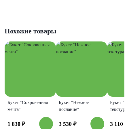
Похожие товары
Букет "Сокровенная
Букет "Нежное
Букет "Н
мечта"
послание"
текстура"
1 830
₽
3 530
₽
3 110
₽