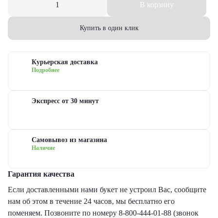
В корзину
еты с гипсофилами
уальная флористика
руге
з
Купить в один клик
еты с гвоздиками
дание
ые
еты с лилиями
евраля
довые
Курьерская доставка
Подробнее
еты с хризантемами
иска
сные
Экспресс от 30 минут
еты с ирисами
ь матери
овые
Самовывоз из магазина
еты с пионами
ь рождения
товые
Наличие
рные букеты
ый год
новидные
Гарантия качества
Если доставленными нами букет не устроил Вас, сообщите
еты с герберами
дьба
нам об этом в течение 24 часов, мы бесплатно его
поменяем. Позвоните по номеру 8-800-444-01-88 (звонок