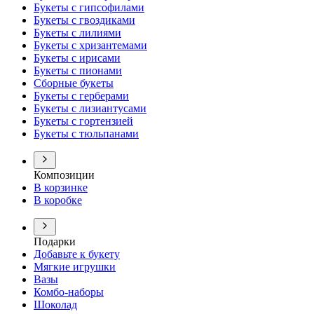
Букеты с гипсофилами
Букеты с гвоздиками
Букеты с лилиями
Букеты с хризантемами
Букеты с ирисами
Букеты с пионами
Сборные букеты
Букеты с герберами
Букеты с лизиантусами
Букеты с гортензией
Букеты с тюльпанами
Композиции
В корзинке
В коробке
Подарки
Добавьте к букету
Мягкие игрушки
Вазы
Комбо-наборы
Шоколад