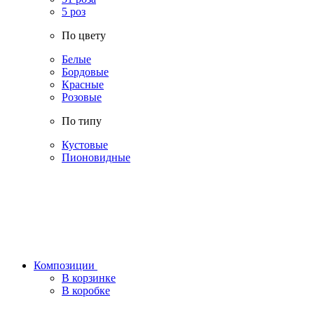
5 роз
По цвету
Белые
Бордовые
Красные
Розовые
По типу
Кустовые
Пионовидные
Композиции
В корзинке
В коробке