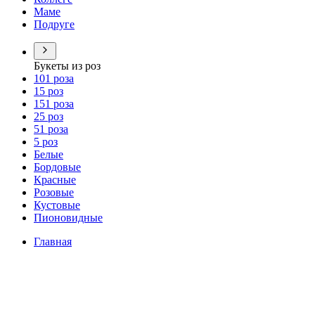
Маме
Подруге
Букеты из роз
101 роза
15 роз
151 роза
25 роз
51 роза
5 роз
Белые
Бордовые
Красные
Розовые
Кустовые
Пионовидные
Главная