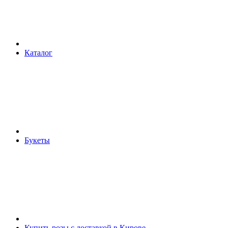
Каталог
Букеты
Купить розы с доставкой в Кирове