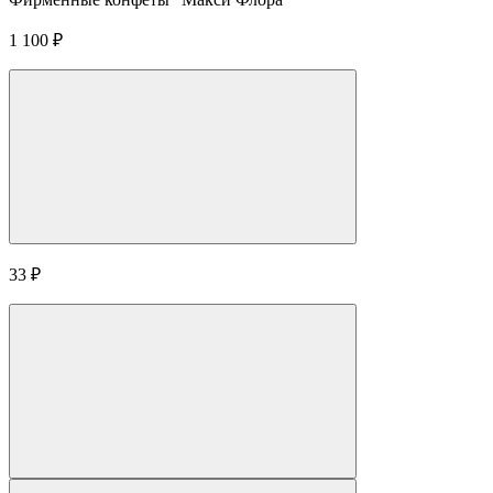
1 100
₽
33
₽