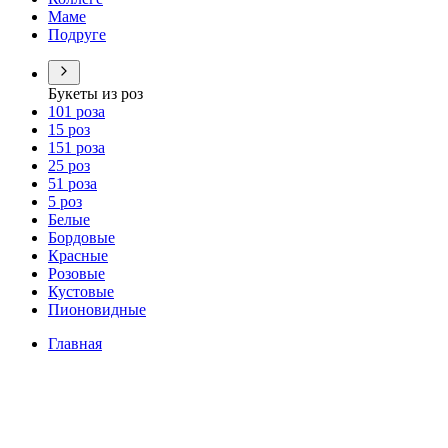
Маме
Подруге
Букеты из роз
101 роза
15 роз
151 роза
25 роз
51 роза
5 роз
Белые
Бордовые
Красные
Розовые
Кустовые
Пионовидные
Главная