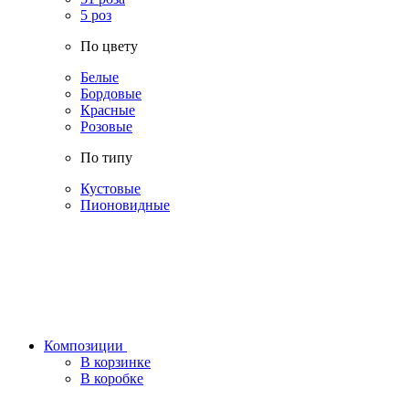
5 роз
По цвету
Белые
Бордовые
Красные
Розовые
По типу
Кустовые
Пионовидные
Композиции
В корзинке
В коробке