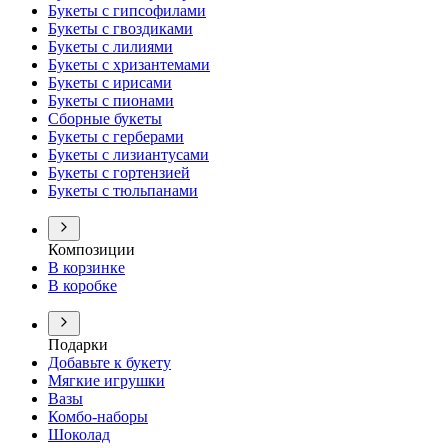
Букеты с гипсофилами
Букеты с гвоздиками
Букеты с лилиями
Букеты с хризантемами
Букеты с ирисами
Букеты с пионами
Сборные букеты
Букеты с герберами
Букеты с лизиантусами
Букеты с гортензией
Букеты с тюльпанами
Композиции
В корзинке
В коробке
Подарки
Добавьте к букету
Мягкие игрушки
Вазы
Комбо-наборы
Шоколад