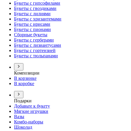
Букеты с гипсофилами
Букеты с гвоздиками
Букеты с лилиями
Букеты с хризантемами
Букеты с ирисами
Букеты с пионами
Сборные букеты
Букеты с герберами
Букеты с лизиантусами
Букеты с гортензией
Букеты с тюльпанами
Композиции
В корзинке
В коробке
Подарки
Добавьте к букету
Мягкие игрушки
Вазы
Комбо-наборы
Шоколад