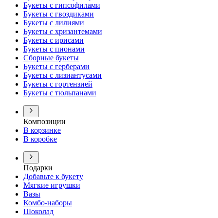
Букеты с гипсофилами
Букеты с гвоздиками
Букеты с лилиями
Букеты с хризантемами
Букеты с ирисами
Букеты с пионами
Сборные букеты
Букеты с герберами
Букеты с лизиантусами
Букеты с гортензией
Букеты с тюльпанами
Композиции
В корзинке
В коробке
Подарки
Добавьте к букету
Мягкие игрушки
Вазы
Комбо-наборы
Шоколад