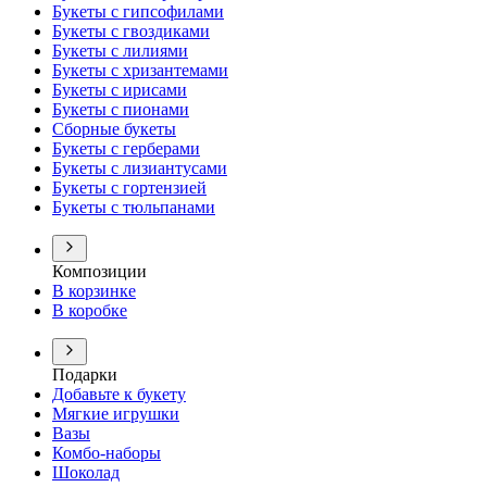
Букеты с гипсофилами
Букеты с гвоздиками
Букеты с лилиями
Букеты с хризантемами
Букеты с ирисами
Букеты с пионами
Сборные букеты
Букеты с герберами
Букеты с лизиантусами
Букеты с гортензией
Букеты с тюльпанами
Композиции
В корзинке
В коробке
Подарки
Добавьте к букету
Мягкие игрушки
Вазы
Комбо-наборы
Шоколад