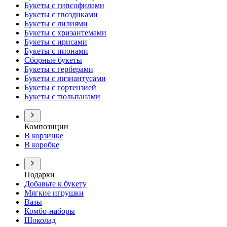
Букеты с гипсофилами
Букеты с гвоздиками
Букеты с лилиями
Букеты с хризантемами
Букеты с ирисами
Букеты с пионами
Сборные букеты
Букеты с герберами
Букеты с лизиантусами
Букеты с гортензией
Букеты с тюльпанами
Композиции
В корзинке
В коробке
Подарки
Добавьте к букету
Мягкие игрушки
Вазы
Комбо-наборы
Шоколад