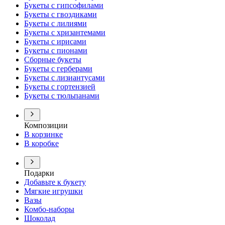
Букеты с гипсофилами
Букеты с гвоздиками
Букеты с лилиями
Букеты с хризантемами
Букеты с ирисами
Букеты с пионами
Сборные букеты
Букеты с герберами
Букеты с лизиантусами
Букеты с гортензией
Букеты с тюльпанами
Композиции
В корзинке
В коробке
Подарки
Добавьте к букету
Мягкие игрушки
Вазы
Комбо-наборы
Шоколад